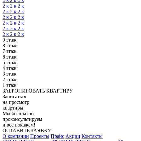
2 к
2 к
2 к
2 к
2 к
2 к
2 к
2 к
2 к
2 к
2 к
2 к
2 к
2 к
2 к
2 к
2 к
2 к
2 к
2 к
2 к
9 этаж
8 этаж
7 этаж
6 этаж
5 этаж
4 этаж
3 этаж
2 этаж
1 этаж
ЗАБРОНИРОВАТЬ КВАРТИРУ
Записаться
на просмотр
квартиры
Мы бесплатно
проконсультируем
и все покажем!
ОСТАВИТЬ ЗАЯВКУ
О компании
Проекты
Прайс
Акции
Контакты